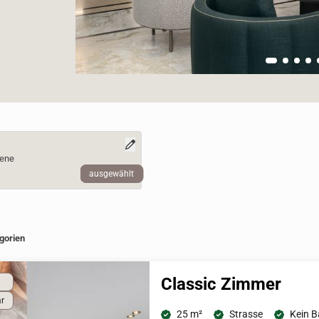
ene
ausgewählt
TO_UNAVAILABLE
on heading
gorien
Classic Zimmer
ar
25 m²
Strasse
Kein B