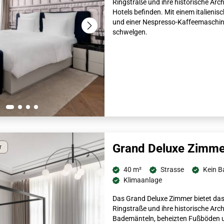
Ringstraße und ihre historische Arch
Hotels befinden. Mit einem italien
und einer Nespresso-Kaffeemaschine
schwelgen.
Grand Deluxe Zimme
r
40 m²
Strasse
Kein B
Klimaanlage
Das Grand Deluxe Zimmer bietet das
Ringstraße und ihre historische Arch
Bademänteln, beheizten Fußböden un