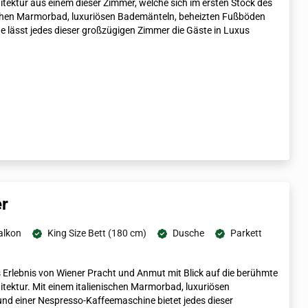
itektur aus einem dieser Zimmer, welche sich im ersten Stock des
ischen Marmorbad, luxuriösen Bademänteln, beheizten Fußböden
 lässt jedes dieser großzügigen Zimmer die Gäste in Luxus
r
alkon
King Size Bett (180 cm)
Dusche
Parkett
 Erlebnis von Wiener Pracht und Anmut mit Blick auf die berühmte
itektur. Mit einem italienischen Marmorbad, luxuriösen
d einer Nespresso-Kaffeemaschine bietet jedes dieser