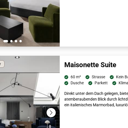
Maisonette Suite
r
60 m²
Strasse
Kein B
Dusche
Parkett
Klim
Direkt unter dem Dach gelegen, biet
atemberaubenden Blick durch lichtdu
ein italienisches Marmorbad, luxur