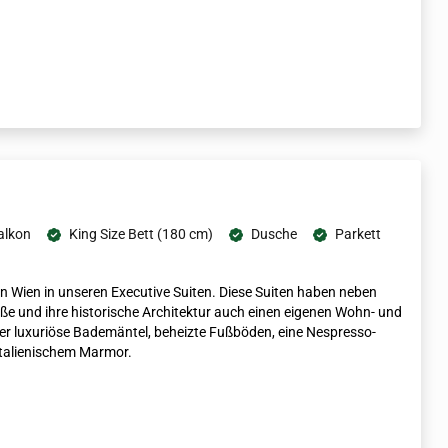
alkon
King Size Bett (180 cm)
Dusche
Parkett
n Wien in unseren Executive Suiten. Diese Suiten haben neben
ße und ihre historische Architektur auch einen eigenen Wohn- und
ber luxuriöse Bademäntel, beheizte Fußböden, eine Nespresso-
talienischem Marmor.