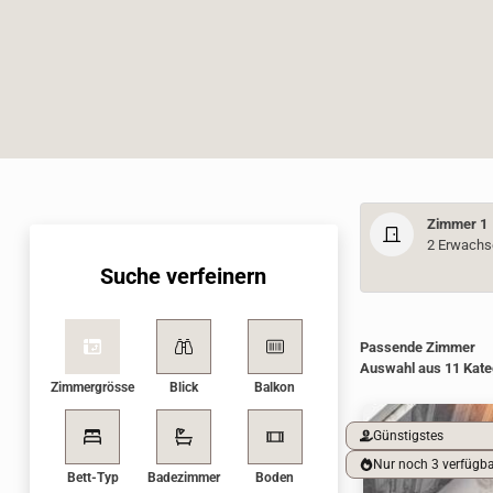
Zimmer 1
2 Erwachs
Suche verfeinern
WBEPLUS.SKIP_
Room selecti
Passende Zimmer
Auswahl aus 11 Kate
Zimmergrösse
Blick
Balkon
Günstigstes
Nur noch 3 verfügb
Bett-Typ
Badezimmer
Boden