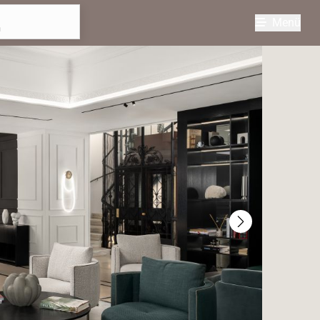
ode
ingeben
Menü
n