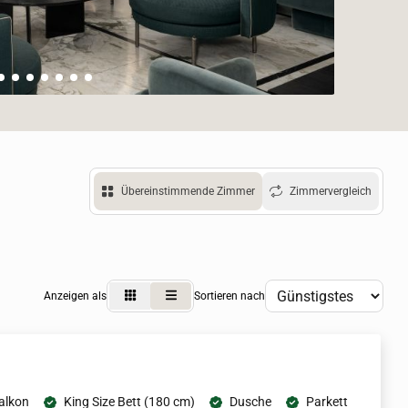
Übereinstimmende Zimmer
Zimmervergleich
Anzeigen als
Sortieren nach
alkon
King Size Bett (180 cm)
Dusche
Parkett