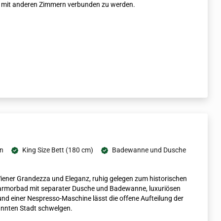
, mit anderen Zimmern verbunden zu werden.
on
King Size Bett (180 cm)
Badewanne und Dusche
 Wiener Grandezza und Eleganz, ruhig gelegen zum historischen
Marmorbad mit separater Dusche und Badewanne, luxuriösen
d einer Nespresso-Maschine lässt die offene Aufteilung der
kannten Stadt schwelgen.