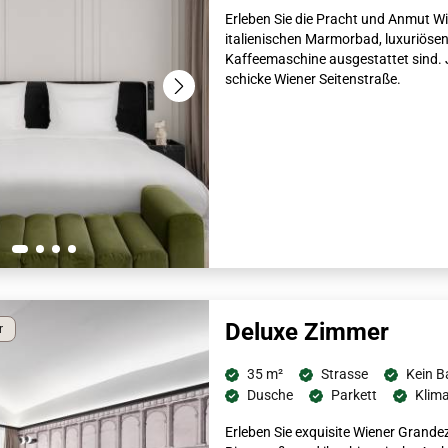
Erleben Sie die Pracht und Anmut Wi
italienischen Marmorbad, luxuriöse
Kaffeemaschine ausgestattet sind. J
schicke Wiener Seitenstraße.
Deluxe Zimmer
r
35 m²
Strasse
Kein B
Dusche
Parkett
Klim
Erleben Sie exquisite Wiener Grande