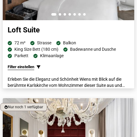
Loft Suite
72 m²
Strasse
Balkon
King Size Bett (180 cm)
Badewanne und Dusche
Parkett
Klimaanlage
Filter einstellen
Erleben Sie die Eleganz und Schönheit Wiens mit Blick auf die
berühmte Karlskirche vom Wohnzimmer dieser Suite aus und
erleben Sie den Charme der Stadt von der privaten Terrasse aus.
Neben der unglaublichen Aussicht ist diese großzügige Suite mit
ihrem begehbaren Kleiderschrank, dem italienischen Marmorbad
Nur noch 1 verfügbar
und der freistehenden Badewanne, die sich direkt unter einem
pittoresken Fenster befindet, der Inbegriff von Luxus. Luxuriöse
Bademäntel, beheizte Fußböden und eine Nespresso-
Kaffeemaschine lassen die Gäste im wahren Wiener Luxus und
Stil schwelgen.