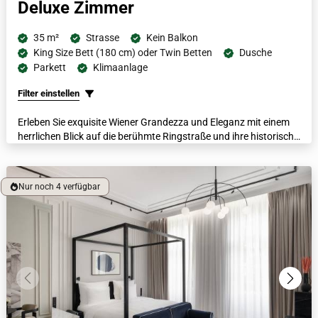
Deluxe Zimmer
35 m²
Strasse
Kein Balkon
King Size Bett (180 cm) oder Twin Betten
Dusche
Parkett
Klimaanlage
Filter einstellen
Erleben Sie exquisite Wiener Grandezza und Eleganz mit einem
herrlichen Blick auf die berühmte Ringstraße und ihre historische
Architektur aus einem dieser Zimmer, welche sich im ersten
Stock des Hotels befinden. Mit einem italienischen Marmorbad,
luxuriösen Bademänteln, beheizten Fußböden und einer
Nur noch 4 verfügbar
Nespresso-Kaffeemaschine lässt jedes dieser großzügigen
Zimmer die Gäste in Luxus schwelgen.