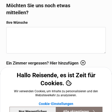
Luxus. Die Opera Suite verfügt über ein elegantes Marmorbad
Möchten Sie uns noch etwas
mit Dusche und freistehender Badewanne, integrierte Bar,
mitteilen?
luxuriöse Bademäntel, Fußbodenheizung und eine Nespresso-
Kaffeemaschine.
Ihre Wünsche
WBEPLUS.WISHES_HINT
Ein Zimmer vergessen? Hier hinzufügen
Hallo Reisende, es ist Zeit für
Cookies.
WBEPLUS.FOOTER
The Amauris Vienna
,
Kärntner Ring 8, 1010 Vienna, AT
+43 122 122
Wir verwenden Cookies, um Inhalte zu personalisieren und den
reservation.vienna@theamauris.com
Websiteverkehr zu analysieren.
Nutzungsbedingungen
Datenschutzerklärung
Impressum
Cookie-Einstellungen
Cookie-Einstellungen
angetrieben von
HotelPartner
Nur Wesentliches
Alle akzeptieren