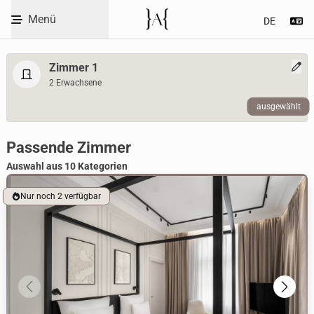
Code eingeben
Menü
Se
Skip to Content
Zimmer 1
2 Erwachsene
ausgewählt
WBEPLUS.SKIP_TO_UNAVAILABLE
Room selection heading
Passende Zimmer
Auswahl aus 10 Kategorien
Nur noch 2 verfügbar