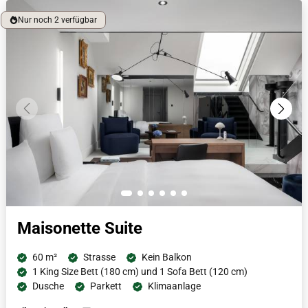
Nespresso-Maschine lässt die offene Aufteilung der Suite die
Nur noch 2 verfügbar
Gäste in der für Luxus bekannten Stadt schwelgen.
Maisonette Suite
60 m²
Strasse
Kein Balkon
1 King Size Bett (180 cm) und 1 Sofa Bett (120 cm)
Dusche
Parkett
Klimaanlage