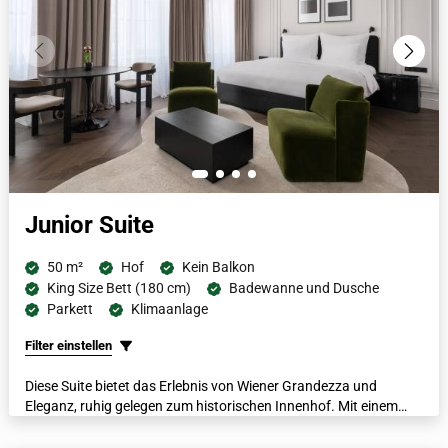
Junior Suite
50 m²
Hof
Kein Balkon
King Size Bett (180 cm)
Badewanne und Dusche
Parkett
Klimaanlage
Filter einstellen
Diese Suite bietet das Erlebnis von Wiener Grandezza und
Eleganz, ruhig gelegen zum historischen Innenhof. Mit einem
italienischen Marmorbad mit separater Dusche und Badewanne,
luxuriösen Bademänteln, beheizten Fußböden und einer