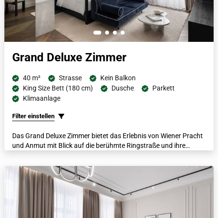
Grand Deluxe Zimmer
40 m²
Strasse
Kein Balkon
King Size Bett (180 cm)
Dusche
Parkett
Klimaanlage
Filter einstellen
Das Grand Deluxe Zimmer bietet das Erlebnis von Wiener Pracht
und Anmut mit Blick auf die berühmte Ringstraße und ihre
historische Architektur. Mit einem italienischen Marmorbad,
luxuriösen Bademänteln, beheizten Fußböden und einer
Nespresso-Kaffeemaschine bietet jedes dieser geräumigen
Zimmer die Möglichkeit, mit anderen Zimmern verbunden zu
werden.