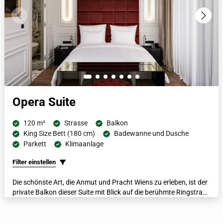
Opera Suite
120 m²
Strasse
Balkon
King Size Bett (180 cm)
Badewanne und Dusche
Parkett
Klimaanlage
Filter einstellen
Die schönste Art, die Anmut und Pracht Wiens zu erleben, ist der
private Balkon dieser Suite mit Blick auf die berühmte Ringstraße
und die Wiener Staatsoper. Mit ihrem begehbaren
Kleiderschrank, dem Esszimmer und dem separaten Wohn- und
Schlafbereich ist diese geräumige Suite der Inbegriff von Wiener