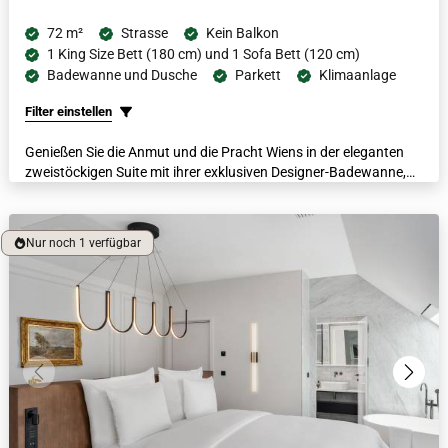
72 m²
Strasse
Kein Balkon
1 King Size Bett (180 cm) und 1 Sofa Bett (120 cm)
Badewanne und Dusche
Parkett
Klimaanlage
Filter einstellen
Genießen Sie die Anmut und die Pracht Wiens in der eleganten
zweistöckigen Suite mit ihrer exklusiven Designer-Badewanne,
die von italienischem Marmor umgeben ist und sich direkt unter
einem pittoresken Fenster befindet. Der Blick auf die Dächer der
Stadt wird die Gäste inspirieren und sie können sich mit
Nur noch 1 verfügbar
luxuriösen Bademänteln, beheizten Böden und einer Nespresso
Maschine verwöhnen lassen.