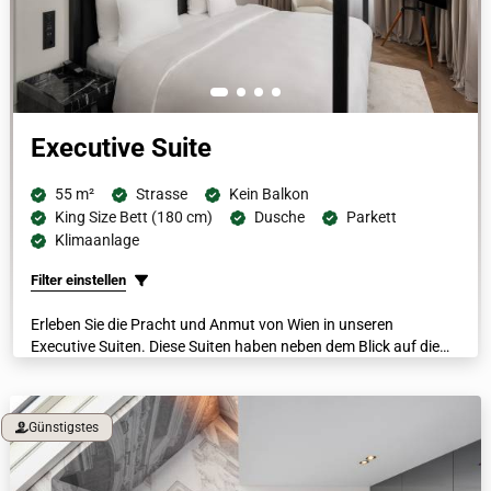
Executive Suite
55 m²
Strasse
Kein Balkon
King Size Bett (180 cm)
Dusche
Parkett
Klimaanlage
Filter einstellen
Erleben Sie die Pracht und Anmut von Wien in unseren
Executive Suiten. Diese Suiten haben neben dem Blick auf die
berühmte Ringstraße und ihre historische Architektur auch
einen eigenen Wohn- und Schlafbereich. Jede Suite verfügt über
luxuriöse Bademäntel, beheizte Fußböden, eine Nespresso-
Günstigstes
Maschine und ein Badezimmer aus italienischem Marmor.