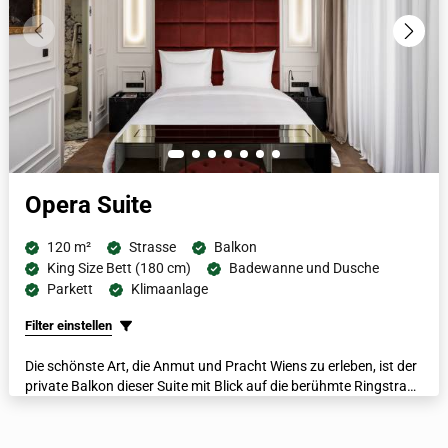
Opera Suite
120 m²
Strasse
Balkon
King Size Bett (180 cm)
Badewanne und Dusche
Parkett
Klimaanlage
Filter einstellen
Die schönste Art, die Anmut und Pracht Wiens zu erleben, ist der
private Balkon dieser Suite mit Blick auf die berühmte Ringstraße
und die Wiener Staatsoper. Mit ihrem begehbaren
Kleiderschrank, dem Esszimmer und dem separaten Wohn- und
Schlafbereich ist diese geräumige Suite der Inbegriff von Wiener