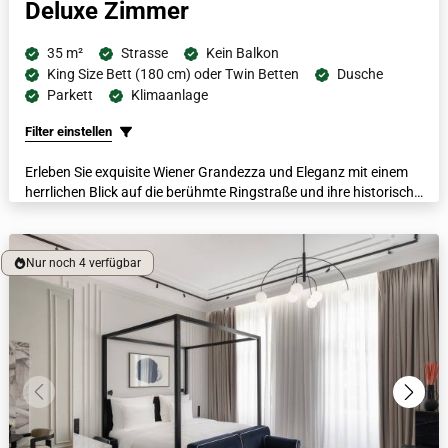
Deluxe Zimmer
35 m²
Strasse
Kein Balkon
King Size Bett (180 cm) oder Twin Betten
Dusche
Parkett
Klimaanlage
Filter einstellen
Erleben Sie exquisite Wiener Grandezza und Eleganz mit einem
herrlichen Blick auf die berühmte Ringstraße und ihre historische
Architektur aus einem dieser Zimmer, welche sich im ersten
Stock des Hotels befinden. Mit einem italienischen Marmorbad,
luxuriösen Bademänteln, beheizten Fußböden und einer
Nur noch 4 verfügbar
Nespresso-Kaffeemaschine lässt jedes dieser großzügigen
Zimmer die Gäste in Luxus schwelgen.