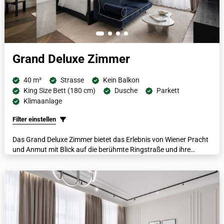
Grand Deluxe Zimmer
40 m²
Strasse
Kein Balkon
King Size Bett (180 cm)
Dusche
Parkett
Klimaanlage
Filter einstellen
Das Grand Deluxe Zimmer bietet das Erlebnis von Wiener Pracht
und Anmut mit Blick auf die berühmte Ringstraße und ihre
historische Architektur. Mit einem italienischen Marmorbad,
luxuriösen Bademänteln, beheizten Fußböden und einer
Nespresso-Kaffeemaschine bietet jedes dieser geräumigen
Zimmer die Möglichkeit, mit anderen Zimmern verbunden zu
werden.