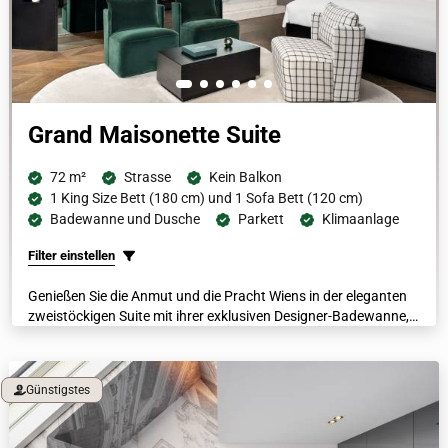
Grand Maisonette Suite
72 m²
Strasse
Kein Balkon
1 King Size Bett (180 cm) und 1 Sofa Bett (120 cm)
Badewanne und Dusche
Parkett
Klimaanlage
Filter einstellen
Genießen Sie die Anmut und die Pracht Wiens in der eleganten
zweistöckigen Suite mit ihrer exklusiven Designer-Badewanne,
die von italienischem Marmor umgeben ist und sich direkt unter
einem pittoresken Fenster befindet. Der Blick auf die Dächer der
Stadt wird die Gäste inspirieren und sie können sich mit
Günstigstes
luxuriösen Bademänteln, beheizten Böden und einer Nespresso
Maschine verwöhnen lassen.