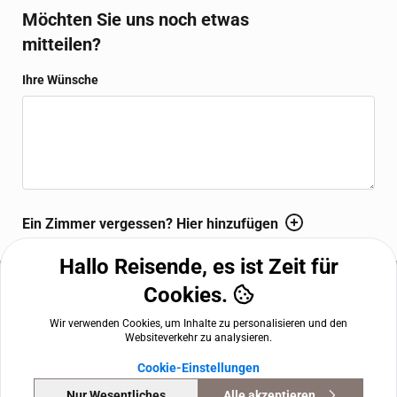
Luxus. Die Opera Suite verfügt über ein elegantes Marmorbad
Möchten Sie uns noch etwas
mit Dusche und freistehender Badewanne, integrierte Bar,
mitteilen?
luxuriöse Bademäntel, Fußbodenheizung und eine Nespresso-
Kaffeemaschine.
Ihre Wünsche
WBEPLUS.WISHES_HINT
Ein Zimmer vergessen? Hier hinzufügen
Hallo Reisende, es ist Zeit für
Cookies.
WBEPLUS.FOOTER
The Amauris Vienna
,
Kärntner Ring 8, 1010 Vienna, AT
+43 122 122
Wir verwenden Cookies, um Inhalte zu personalisieren und den
reservation.vienna@theamauris.com
Websiteverkehr zu analysieren.
Nutzungsbedingungen
Datenschutzerklärung
Impressum
Cookie-Einstellungen
Cookie-Einstellungen
angetrieben von
HotelPartner
Nur Wesentliches
Alle akzeptieren