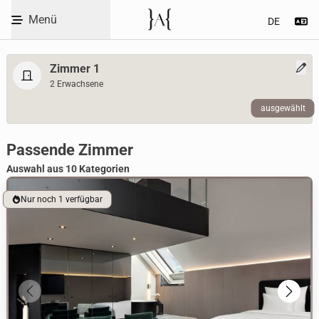
Code eingeben
Menü
Se
Skip to Content
Zimmer 1
2 Erwachsene
ausgewählt
WBEPLUS.SKIP_TO_UNAVAILABLE
Room selection heading
Passende Zimmer
Auswahl aus 10 Kategorien
Nur noch 1 verfügbar