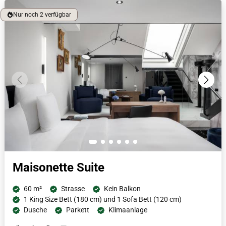
Nespresso-Maschine lässt die offene Aufteilung der Suite die
Nur noch 2 verfügbar
Gäste in der für Luxus bekannten Stadt schwelgen.
Maisonette Suite
60 m²
Strasse
Kein Balkon
1 King Size Bett (180 cm) und 1 Sofa Bett (120 cm)
Dusche
Parkett
Klimaanlage