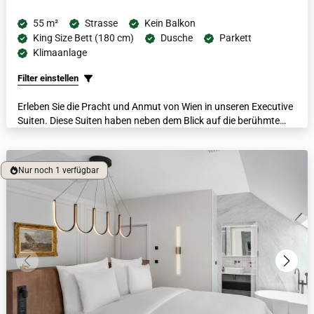
55 m²
Strasse
Kein Balkon
King Size Bett (180 cm)
Dusche
Parkett
Klimaanlage
Filter einstellen
Erleben Sie die Pracht und Anmut von Wien in unseren Executive
Suiten. Diese Suiten haben neben dem Blick auf die berühmte
Ringstraße und ihre historische Architektur auch einen eigenen
Wohn- und Schlafbereich. Jede Suite verfügt über luxuriöse
Bademäntel, beheizte Fußböden, eine Nespresso-Maschine und
Nur noch 1 verfügbar
ein Badezimmer aus italienischem Marmor.