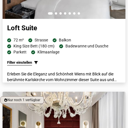
Loft Suite
72 m²
Strasse
Balkon
King Size Bett (180 cm)
Badewanne und Dusche
Parkett
Klimaanlage
Filter einstellen
Erleben Sie die Eleganz und Schönheit Wiens mit Blick auf die
berühmte Karlskirche vom Wohnzimmer dieser Suite aus und
erleben Sie den Charme der Stadt von der privaten Terrasse aus.
Neben der unglaublichen Aussicht ist diese großzügige Suite mit
ihrem begehbaren Kleiderschrank, dem italienischen Marmorbad
Nur noch 1 verfügbar
und der freistehenden Badewanne, die sich direkt unter einem
pittoresken Fenster befindet, der Inbegriff von Luxus. Luxuriöse
Bademäntel, beheizte Fußböden und eine Nespresso-
Kaffeemaschine lassen die Gäste im wahren Wiener Luxus und
Stil schwelgen.