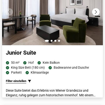
Junior Suite
50 m²
Hof
Kein Balkon
King Size Bett (180 cm)
Badewanne und Dusche
Parkett
Klimaanlage
Filter einstellen
Diese Suite bietet das Erlebnis von Wiener Grandezza und
Eleganz, ruhig gelegen zum historischen Innenhof. Mit einem
italienischen Marmorbad mit separater Dusche und Badewanne,
luxuriösen Bademänteln, beheizten Fußböden und einer