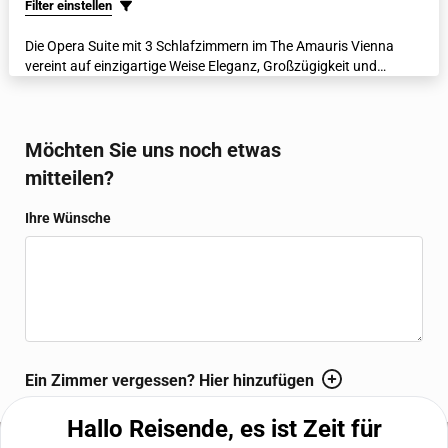
Filter einstellen
Die Opera Suite mit 3 Schlafzimmern im The Amauris Vienna
vereint auf einzigartige Weise Eleganz, Großzügigkeit und
Flexibilität – ideal für Familien oder Gäste, die Privatsphäre
mehrerer Schlafzimmer mit raffiniertem Luxus verbinden
möchten. Diese besondere Suite-Konfiguration verbindet nahtlos
die Opera Suite mit einem Grand Deluxe Zimmer und einer Junior
Möchten Sie uns noch etwas
Suite und schafft so eine weitläufige Residenz mit drei separaten
mitteilen?
Schlafzimmern und großzügigen Wohnbereichen.
Ihre Wünsche
WBEPLUS.WISHES_HINT
Ein Zimmer vergessen? Hier hinzufügen
Hallo Reisende, es ist Zeit für