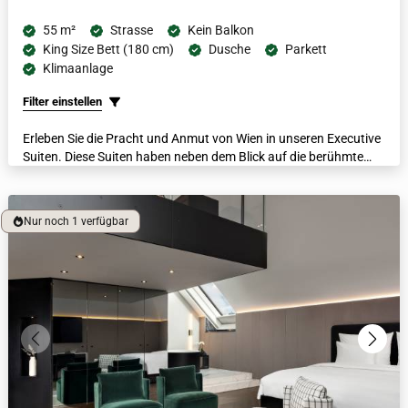
55 m²
Strasse
Kein Balkon
King Size Bett (180 cm)
Dusche
Parkett
Klimaanlage
Filter einstellen
Erleben Sie die Pracht und Anmut von Wien in unseren Executive
Suiten. Diese Suiten haben neben dem Blick auf die berühmte
Ringstraße und ihre historische Architektur auch einen eigenen
Wohn- und Schlafbereich. Jede Suite verfügt über luxuriöse
Bademäntel, beheizte Fußböden, eine Nespresso-Maschine und
Nur noch 1 verfügbar
ein Badezimmer aus italienischem Marmor.