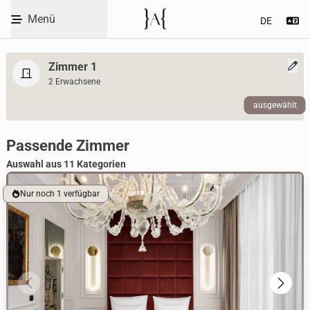
Code eingeben
Menü
Se
Skip to Content
Zimmer 1
2 Erwachsene
ausgewählt
WBEPLUS.SKIP_TO_UNAVAILABLE
Room selection heading
Passende Zimmer
Auswahl aus 11 Kategorien
Nur noch 1 verfügbar