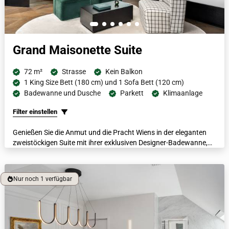
Grand Maisonette Suite
72 m²
Strasse
Kein Balkon
1 King Size Bett (180 cm) und 1 Sofa Bett (120 cm)
Badewanne und Dusche
Parkett
Klimaanlage
Filter einstellen
Genießen Sie die Anmut und die Pracht Wiens in der eleganten
zweistöckigen Suite mit ihrer exklusiven Designer-Badewanne,
die von italienischem Marmor umgeben ist und sich direkt unter
einem pittoresken Fenster befindet. Der Blick auf die Dächer der
Stadt wird die Gäste inspirieren und sie können sich mit
Nur noch 1 verfügbar
luxuriösen Bademänteln, beheizten Böden und einer Nespresso
Maschine verwöhnen lassen.