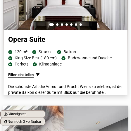
Opera Suite
120 m²
Strasse
Balkon
King Size Bett (180 cm)
Badewanne und Dusche
Parkett
Klimaanlage
Filter einstellen
Die schönste Art, die Anmut und Pracht Wiens zu erleben, ist der
private Balkon dieser Suite mit Blick auf die berühmte
Ringstraße und die Wiener Staatsoper. Mit ihrem begehbaren
Kleiderschrank, dem Esszimmer und dem separaten Wohn- und
Schlafbereich ist diese geräumige Suite der Inbegriff von Wiener
Günstigstes
Luxus. Die Opera Suite verfügt über ein elegantes Marmorbad
mit Dusche und freistehender Badewanne, integrierte Bar,
Nur noch 3 verfügbar
luxuriöse Bademäntel, Fußbodenheizung und eine Nespresso-