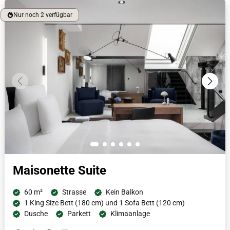
Nespresso-Maschine lässt die offene Aufteilung der Suite die
Nur noch 2 verfügbar
Gäste in der für Luxus bekannten Stadt schwelgen.
Maisonette Suite
60 m²
Strasse
Kein Balkon
1 King Size Bett (180 cm) und 1 Sofa Bett (120 cm)
Dusche
Parkett
Klimaanlage