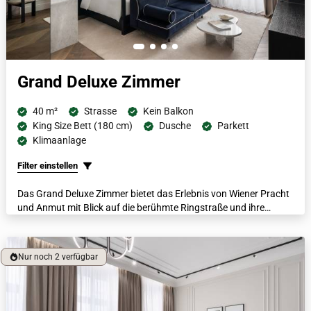
Grand Deluxe Zimmer
40 m²
Strasse
Kein Balkon
King Size Bett (180 cm)
Dusche
Parkett
Klimaanlage
Filter einstellen
Das Grand Deluxe Zimmer bietet das Erlebnis von Wiener Pracht
und Anmut mit Blick auf die berühmte Ringstraße und ihre
historische Architektur. Mit einem italienischen Marmorbad,
luxuriösen Bademänteln, beheizten Fußböden und einer
Nespresso-Kaffeemaschine bietet jedes dieser geräumigen
Nur noch 2 verfügbar
Zimmer die Möglichkeit, mit anderen Zimmern verbunden zu
werden.