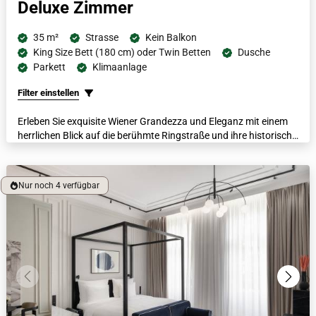
Deluxe Zimmer
35 m²
Strasse
Kein Balkon
King Size Bett (180 cm) oder Twin Betten
Dusche
Parkett
Klimaanlage
Filter einstellen
Erleben Sie exquisite Wiener Grandezza und Eleganz mit einem
herrlichen Blick auf die berühmte Ringstraße und ihre historische
Architektur aus einem dieser Zimmer, welche sich im ersten
Stock des Hotels befinden. Mit einem italienischen Marmorbad,
luxuriösen Bademänteln, beheizten Fußböden und einer
Nur noch 4 verfügbar
Nespresso-Kaffeemaschine lässt jedes dieser großzügigen
Zimmer die Gäste in Luxus schwelgen.