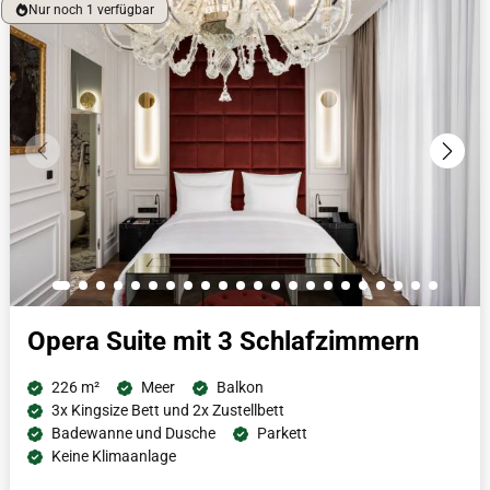
Nur noch 1 verfügbar
und der freistehenden Badewanne, die sich direkt unter einem
pittoresken Fenster befindet, der Inbegriff von Luxus. Luxuriöse
Bademäntel, beheizte Fußböden und eine Nespresso-
Kaffeemaschine lassen die Gäste im wahren Wiener Luxus und
Stil schwelgen.
Opera Suite mit 3 Schlafzimmern
226 m²
Meer
Balkon
3x Kingsize Bett und 2x Zustellbett
Badewanne und Dusche
Parkett
Keine Klimaanlage