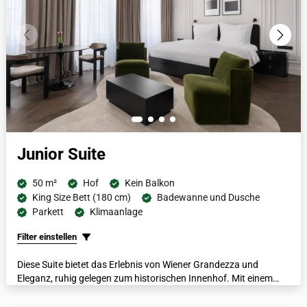
Junior Suite
50 m²
Hof
Kein Balkon
King Size Bett (180 cm)
Badewanne und Dusche
Parkett
Klimaanlage
Filter einstellen
Diese Suite bietet das Erlebnis von Wiener Grandezza und
Eleganz, ruhig gelegen zum historischen Innenhof. Mit einem
italienischen Marmorbad mit separater Dusche und Badewanne,
luxuriösen Bademänteln, beheizten Fußböden und einer