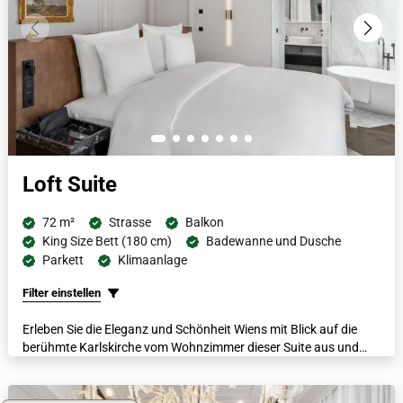
Loft Suite
72 m²
Strasse
Balkon
King Size Bett (180 cm)
Badewanne und Dusche
Parkett
Klimaanlage
Filter einstellen
Erleben Sie die Eleganz und Schönheit Wiens mit Blick auf die
berühmte Karlskirche vom Wohnzimmer dieser Suite aus und
erleben Sie den Charme der Stadt von der privaten Terrasse aus.
Neben der unglaublichen Aussicht ist diese großzügige Suite mit
ihrem begehbaren Kleiderschrank, dem italienischen Marmorbad